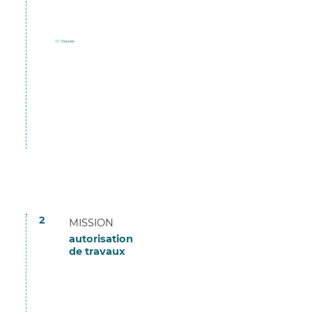
03
- Esquisse
2
MISSION
autorisation
de travaux